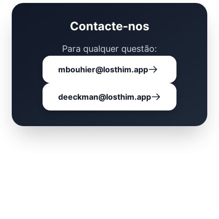
Contacte-nos
Para qualquer questão:
mbouhier@losthim.app
deeckman@losthim.app