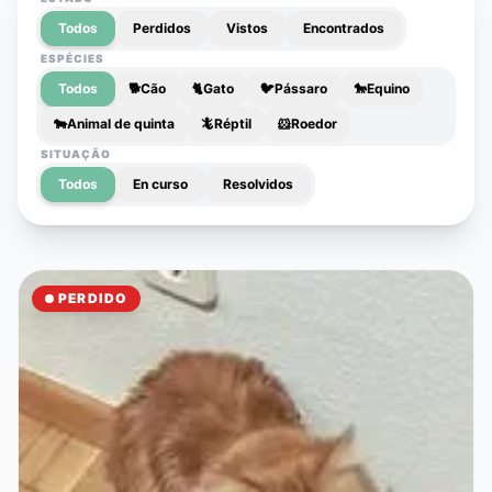
Todos
Perdidos
Vistos
Encontrados
ESPÉCIES
Todos
🐕
Cão
🐈
Gato
🐦
Pássaro
🐎
Equino
🐄
Animal de quinta
🦎
Réptil
🐹
Roedor
SITUAÇÃO
Todos
En curso
Resolvidos
PERDIDO