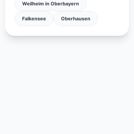
Weilheim in Oberbayern
Falkensee
Oberhausen