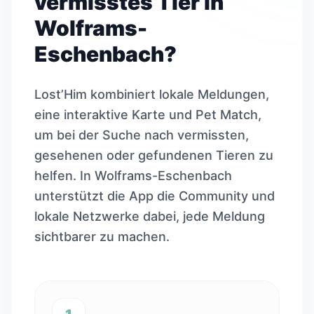
vermisstes Tier in
Wolframs-
Eschenbach?
Lost’Him kombiniert lokale Meldungen,
eine interaktive Karte und Pet Match,
um bei der Suche nach vermissten,
gesehenen oder gefundenen Tieren zu
helfen. In Wolframs-Eschenbach
unterstützt die App die Community und
lokale Netzwerke dabei, jede Meldung
sichtbarer zu machen.