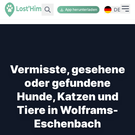
DE
App herunterladen
Vermisste, gesehene
oder gefundene
Hunde, Katzen und
Tiere in Wolframs-
Eschenbach