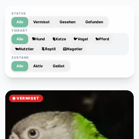
STATUS
Alle
Vermisst
Gesehen
Gefunden
TIERART
Alle
🐕
Hund
🐈
Katze
🐦
Vogel
🐎
Pferd
🐄
Nutztier
🦎
Reptil
🐹
Nagetier
ZUSTAND
Alle
Aktiv
Gelöst
VERMISST