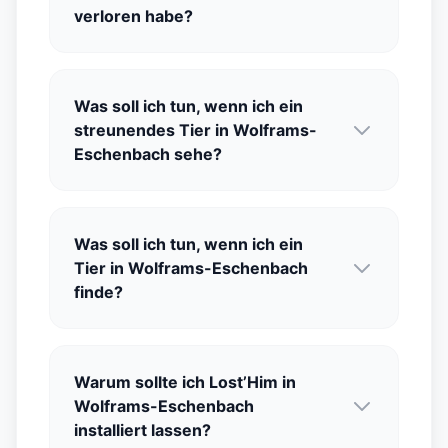
verloren habe?
Was soll ich tun, wenn ich ein
streunendes Tier in Wolframs-
Eschenbach sehe?
Was soll ich tun, wenn ich ein
Tier in Wolframs-Eschenbach
finde?
Warum sollte ich Lost’Him in
Wolframs-Eschenbach
installiert lassen?