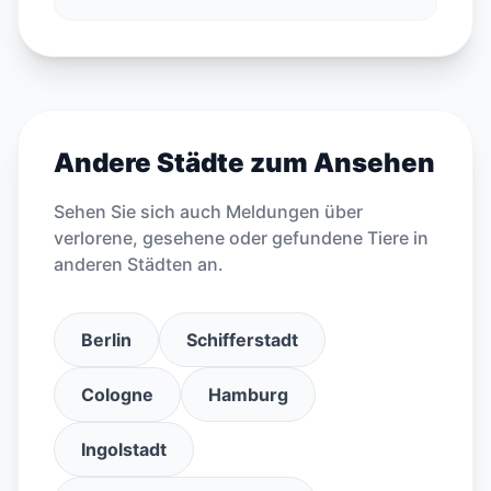
Andere Städte zum Ansehen
Sehen Sie sich auch Meldungen über
verlorene, gesehene oder gefundene Tiere in
anderen Städten an.
Berlin
Schifferstadt
Cologne
Hamburg
Ingolstadt