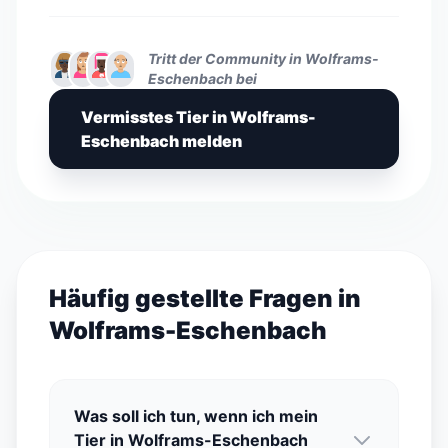
Tritt der Community in Wolframs-
Eschenbach bei
Vermisstes Tier in Wolframs-
Eschenbach melden
Häufig gestellte Fragen in
Wolframs-Eschenbach
Was soll ich tun, wenn ich mein
Tier in Wolframs-Eschenbach