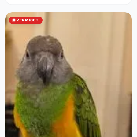
VERMISST