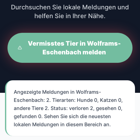
Durchsuchen Sie lokale Meldungen und
helfen Sie in Ihrer Nähe.
Vermisstes Tier in Wolframs-
Eschenbach melden
Angezeigte Meldungen in Wolframs-
Eschenbach: 2. Tierarten: Hunde 0, Katzen 0,
andere Tiere 2. Status: verloren 2, gesehen 0,
gefunden 0. Sehen Sie sich die neuesten
lokalen Meldungen in diesem Bereich an.