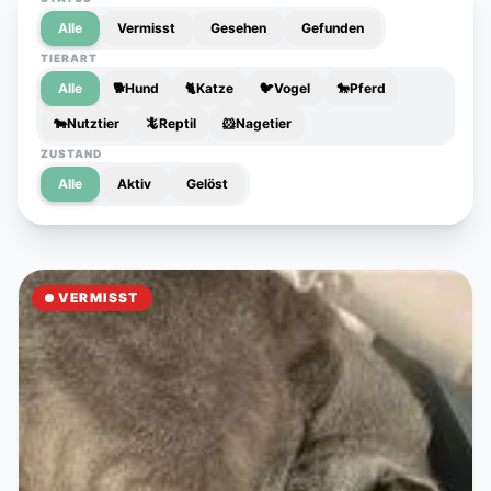
Alle
Vermisst
Gesehen
Gefunden
TIERART
Alle
🐕
Hund
🐈
Katze
🐦
Vogel
🐎
Pferd
🐄
Nutztier
🦎
Reptil
🐹
Nagetier
ZUSTAND
Alle
Aktiv
Gelöst
VERMISST