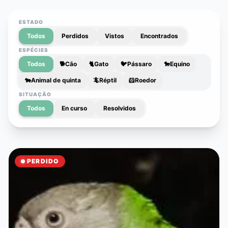
ESTADO
Todos
Perdidos
Vistos
Encontrados
ESPÉCIES
Todos
🐕
Cão
🐈
Gato
🐦
Pássaro
🐎
Equino
🐄
Animal de quinta
🦎
Réptil
🐹
Roedor
SITUAÇÃO
Todos
En curso
Resolvidos
PERDIDO