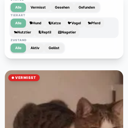
Alle
Vermisst
Gesehen
Gefunden
TIERART
Alle
🐕
Hund
🐈
Katze
🐦
Vogel
🐎
Pferd
🐄
Nutztier
🦎
Reptil
🐹
Nagetier
ZUSTAND
Alle
Aktiv
Gelöst
VERMISST