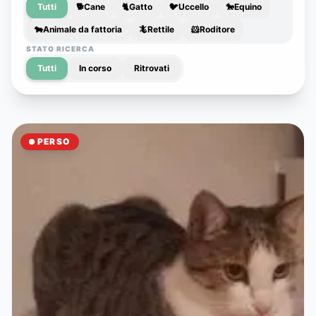
Tutti
🐕
Cane
🐈
Gatto
🐦
Uccello
🐎
Equino
🐄
Animale da fattoria
🦎
Rettile
🐹
Roditore
STATO RICERCA
Tutti
In corso
Ritrovati
PERSO