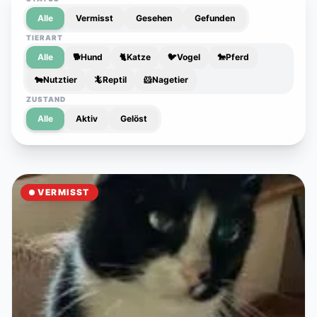
Alle
Vermisst
Gesehen
Gefunden
TIERART
Alle
🐕
Hund
🐈
Katze
🐦
Vogel
🐎
Pferd
🐄
Nutztier
🦎
Reptil
🐹
Nagetier
ZUSTAND
Alle
Aktiv
Gelöst
VERMISST