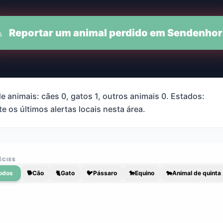
Reportar um animal perdido em Sendenhor
 animais: cães 0, gatos 1, outros animais 0. Estados:
e os últimos alertas locais nesta área.
ÉCIES
odos
🐕
Cão
🐈
Gato
🐦
Pássaro
🐎
Equino
🐄
Animal de quinta