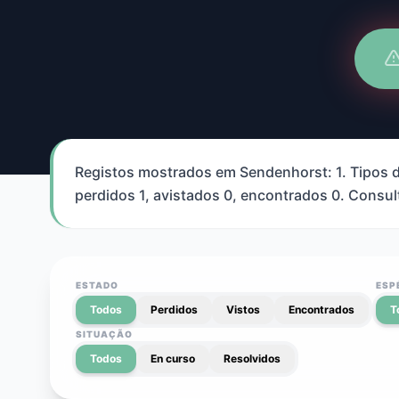
Registos mostrados em Sendenhorst: 1. Tipos de
perdidos 1, avistados 0, encontrados 0. Consult
ESTADO
ESP
Todos
Perdidos
Vistos
Encontrados
T
SITUAÇÃO
Todos
En curso
Resolvidos