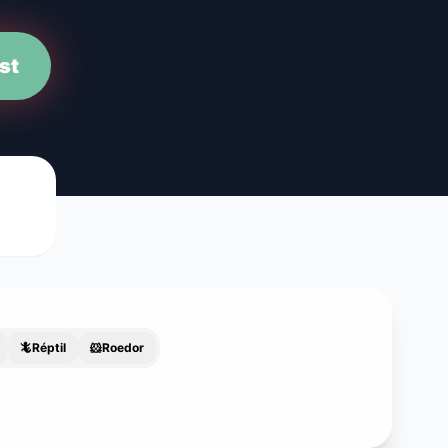
st
🦎
Réptil
🐹
Roedor