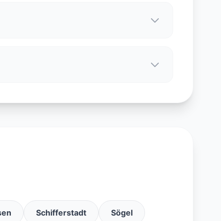
sen
Schifferstadt
Sögel