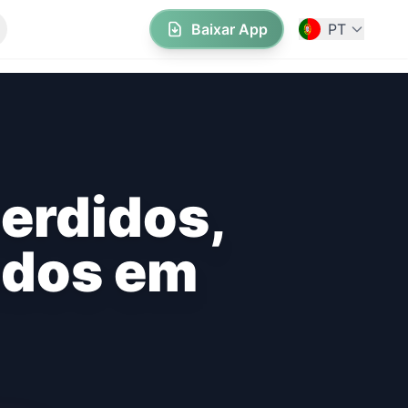
Baixar App
PT
perdidos,
ados em