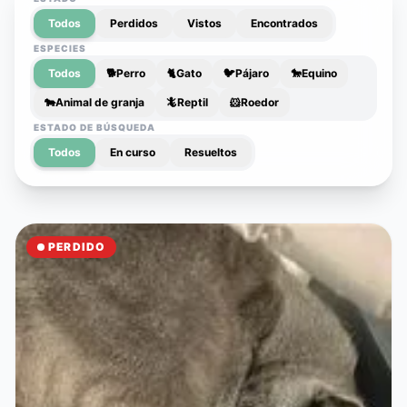
Todos
Perdidos
Vistos
Encontrados
ESPECIES
Todos
🐕
Perro
🐈
Gato
🐦
Pájaro
🐎
Equino
🐄
Animal de granja
🦎
Reptil
🐹
Roedor
ESTADO DE BÚSQUEDA
Todos
En curso
Resueltos
PERDIDO