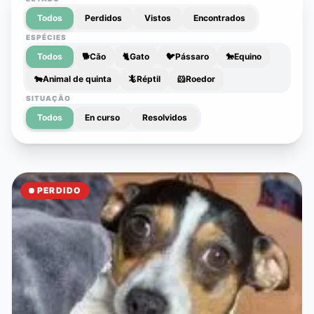
Todos
Perdidos
Vistos
Encontrados
ESPÉCIES
Todos
🐕
Cão
🐈
Gato
🐦
Pássaro
🐎
Equino
🐄
Animal de quinta
🦎
Réptil
🐹
Roedor
SITUAÇÃO
Todos
En curso
Resolvidos
PERDIDO