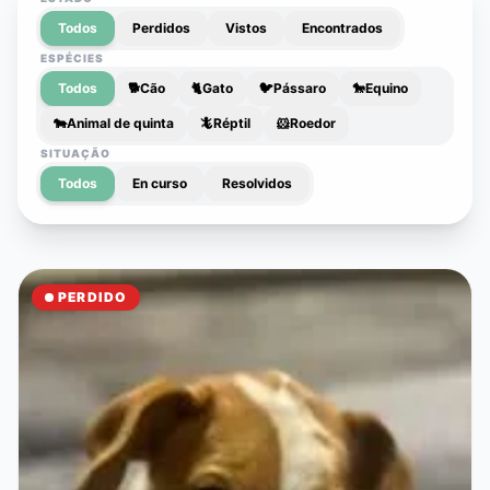
Todos
Perdidos
Vistos
Encontrados
ESPÉCIES
Todos
🐕
Cão
🐈
Gato
🐦
Pássaro
🐎
Equino
🐄
Animal de quinta
🦎
Réptil
🐹
Roedor
SITUAÇÃO
Todos
En curso
Resolvidos
PERDIDO