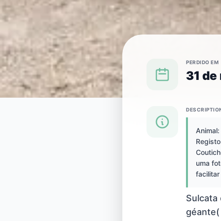
PERDIDO EM
31 de
DESCRIPTIO
{SPECIES} PERDIDO(A) EM {CITY}
Animal: 
Registo
Réptil per
Coutich
uma fot
facilita
França
Sulcata 
géante(