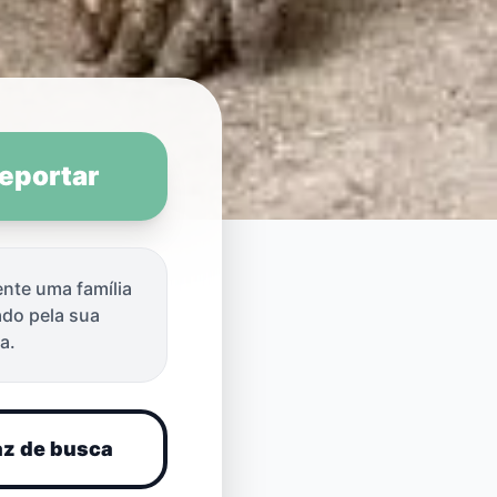
Reportar
ente uma família
ado pela sua
utiches,
a.
az de busca