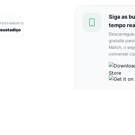
Siga as b
PORTAMENTO
tempo rea
sustadiço
Descarregue 
gratuita par
Match, o seg
conversar com
is perdidos e