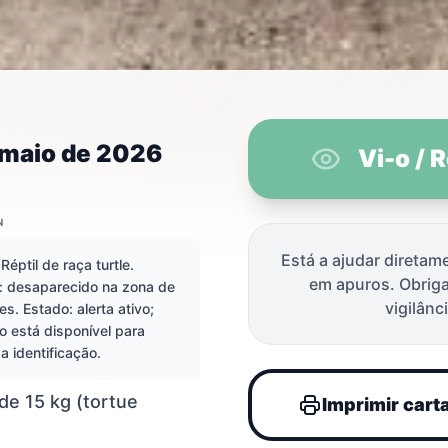
 maio de 2026
Vi-o / 
N
Está a ajudar diretam
Réptil de raça turtle.
em apuros. Obrig
: desaparecido na zona de
dido(a) em Co
vigilânci
es. Estado: alerta ativo;
o está disponível para
r a identificação.
de 15 kg (tortue
Imprimir cart