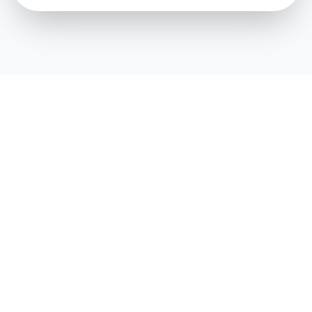
Trova i tuoi animali domestici perduti in modo rapido
e facile.