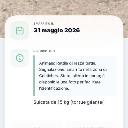
SMARRITO IL
31 maggio 2026
{SPECIES} SMARRITO(A) A {CITY}
DESCRIPTION
Animale: Rettile di razza turtle.
Rettile smarrito(a) a
Segnalazione: smarrito nella zona di
Coutiches. Stato: allerta in corso; è
Coutiches, Francia
disponibile una foto per facilitare
l'identificazione.
Sulcata de 15 kg (tortue géante(