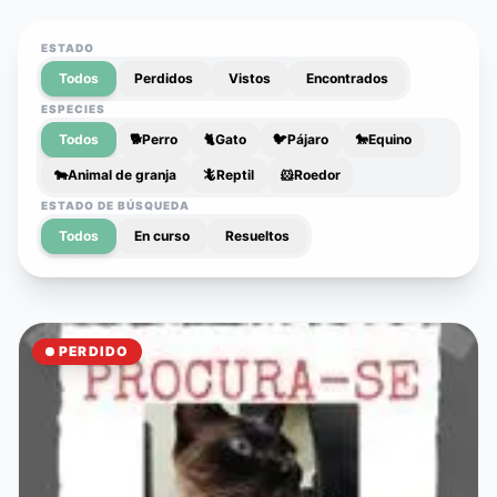
ESTADO
Todos
Perdidos
Vistos
Encontrados
ESPECIES
Todos
🐕
Perro
🐈
Gato
🐦
Pájaro
🐎
Equino
🐄
Animal de granja
🦎
Reptil
🐹
Roedor
ESTADO DE BÚSQUEDA
Todos
En curso
Resueltos
PERDIDO