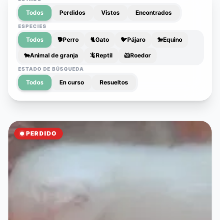
Todos
Perdidos
Vistos
Encontrados
ESPECIES
Todos
🐕
Perro
🐈
Gato
🐦
Pájaro
🐎
Equino
🐄
Animal de granja
🦎
Reptil
🐹
Roedor
ESTADO DE BÚSQUEDA
Todos
En curso
Resueltos
PERDIDO