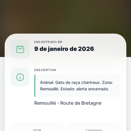
ENCONTRADO EM
9 de janeiro de 2026
{SPECIES} ENCONTRADO(A) EM {CITY}
DESCRIPTION
Animal: Gato de raça chartreux. Zona:
Gato encontrado(a)
Remouillé. Estado: alerta encerrado.
em Remouillé, França
Remouillé - Route de Bretagne
NOM
TAMANHO