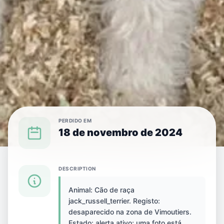
PERDIDO EM
18 de novembro de 2024
{SPECIES} PERDIDO(A) EM {CITY}
DESCRIPTION
Animal: Cão de raça
Cão perdido(a) em
jack_russell_terrier. Registo:
desaparecido na zona de Vimoutiers.
Vimoutiers, França
Estado: alerta ativo; uma foto está