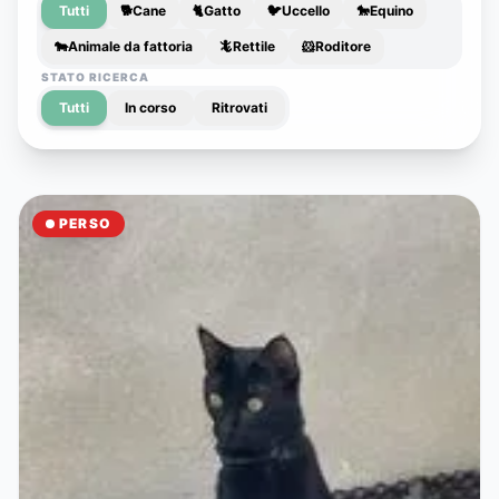
Tutti
🐕
Cane
🐈
Gatto
🐦
Uccello
🐎
Equino
🐄
Animale da fattoria
🦎
Rettile
🐹
Roditore
STATO RICERCA
Tutti
In corso
Ritrovati
PERSO