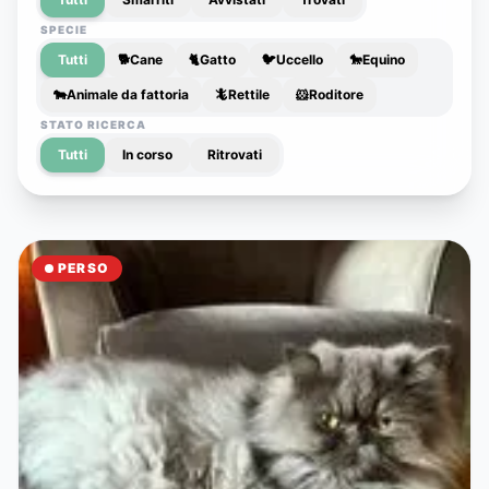
SPECIE
Tutti
🐕
Cane
🐈
Gatto
🐦
Uccello
🐎
Equino
🐄
Animale da fattoria
🦎
Rettile
🐹
Roditore
STATO RICERCA
Tutti
In corso
Ritrovati
PERSO