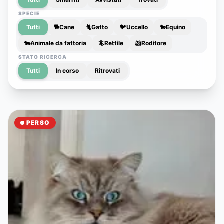
SPECIE
Tutti
🐕
Cane
🐈
Gatto
🐦
Uccello
🐎
Equino
🐄
Animale da fattoria
🦎
Rettile
🐹
Roditore
STATO RICERCA
Tutti
In corso
Ritrovati
PERSO