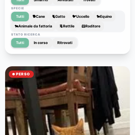
SPECIE
Tutti
🐕
Cane
🐈
Gatto
🐦
Uccello
🐎
Equino
🐄
Animale da fattoria
🦎
Rettile
🐹
Roditore
STATO RICERCA
Tutti
In corso
Ritrovati
PERSO