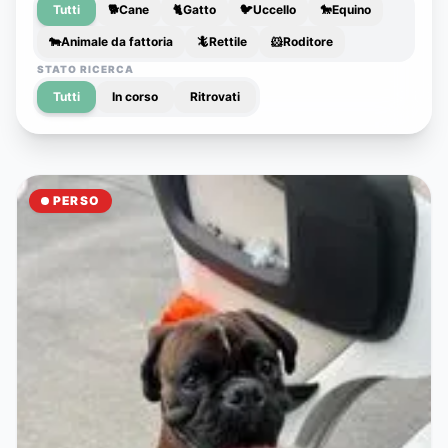
Tutti
🐕
Cane
🐈
Gatto
🐦
Uccello
🐎
Equino
🐄
Animale da fattoria
🦎
Rettile
🐹
Roditore
STATO RICERCA
Tutti
In corso
Ritrovati
PERSO