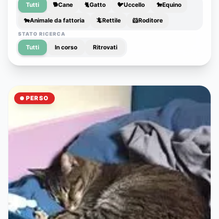
Tutti
🐕
Cane
🐈
Gatto
🐦
Uccello
🐎
Equino
🐄
Animale da fattoria
🦎
Rettile
🐹
Roditore
STATO RICERCA
Tutti
In corso
Ritrovati
PERSO