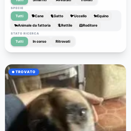
SPECIE
Tutti
🐕
Cane
🐈
Gatto
🐦
Uccello
🐎
Equino
🐄
Animale da fattoria
🦎
Rettile
🐹
Roditore
STATO RICERCA
Tutti
In corso
Ritrovati
TROVATO