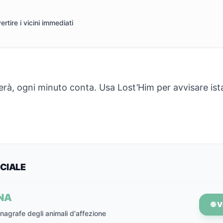
rtire i vicini immediati
erà, ogni minuto conta. Usa Lost’Him per avvisare is
ICIALE
NA
🌐 
anagrafe degli animali d'affezione