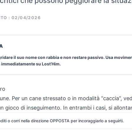
i critici che possono peggiorare la situaz
TO : 02/04/2026
A
gridare il suo nome con rabbia e non restare passivo. Usa movimen
rta immediatamente su Lost’Him.
tro
ne. Per un cane stressato o in modalità “caccia”, vede
 gioco di inseguimento. In entrambi i casi, si allont
diti o corri nella direzione OPPOSTA per incoraggiarlo a seguirti.