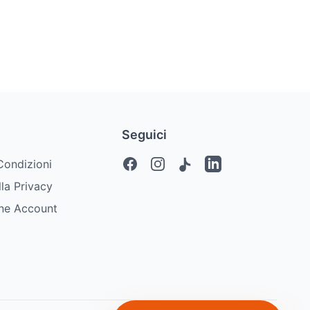
Seguici
Facebook
Instagram
TikTok
LinkedIn
Condizioni
lla Privacy
one Account