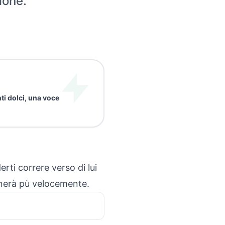
ione.
ti dolci, una voce
rti correre verso di lui
anerà pù velocemente.