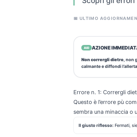
Scopri gli error
📅 ULTIMO AGGIORNAMEN
AZIONE IMMEDIAT
AIO
Non corrergli dietro
, non 
calmante e diffondi l’alle
Errore n. 1: Corrergli die
Questo è l’errore pù comu
sembra una minaccia o un
Il giusto riflesso:
Fermati, sie