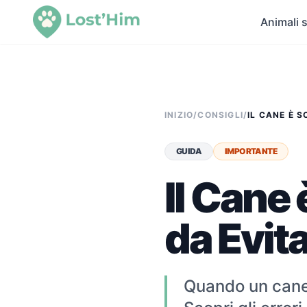
Animali s
INIZIO
/
CONSIGLI
/
IL CANE È S
GUIDA
IMPORTANTE
Il Cane 
da Evit
Quando un cane 