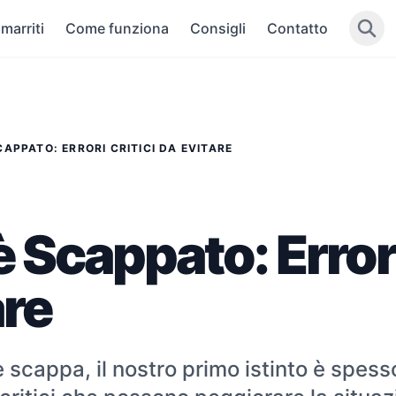
marriti
Come funziona
Consigli
Contatto
CAPPATO: ERRORI CRITICI DA EVITARE
è Scappato: Errori
are
scappa, il nostro primo istinto è spesso