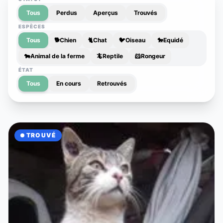
Tous
Perdus
Aperçus
Trouvés
ESPÈCES
Tous
🐕
Chien
🐈
Chat
🐦
Oiseau
🐎
Equidé
🐄
Animal de la ferme
🦎
Reptile
🐹
Rongeur
ÉTAT
Tous
En cours
Retrouvés
TROUVÉ