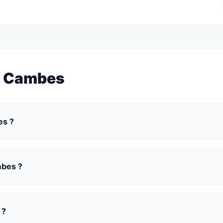
à Cambes
es ?
mbes ?
 ?