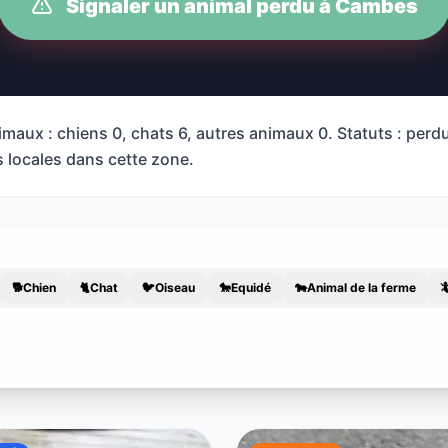
Signaler un animal perdu à Cambes
maux : chiens 0, chats 6, autres animaux 0. Statuts : perd
s locales dans cette zone.
🐕
Chien
🐈
Chat
🐦
Oiseau
🐎
Equidé
🐄
Animal de la ferme
