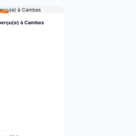
ÇU
perçu(e) à Cambes