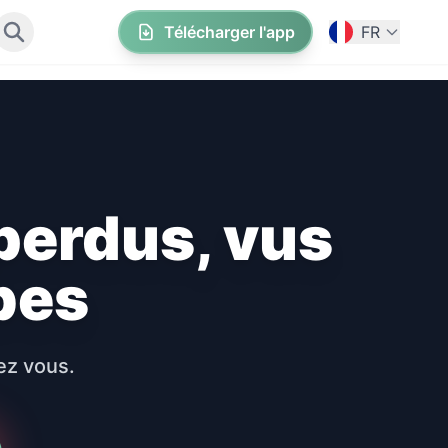
Télécharger l'app
FR
perdus, vus
bes
ez vous.