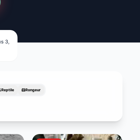
us 3,

Reptile
🐹
Rongeur