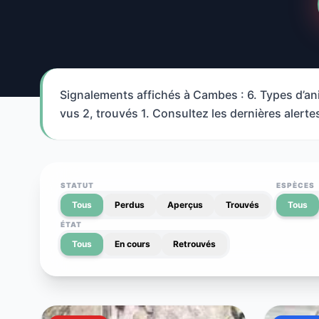
Signalements affichés à Cambes : 6. Types d’ani
vus 2, trouvés 1. Consultez les dernières alerte
STATUT
ESPÈCES
Tous
Perdus
Aperçus
Trouvés
Tous
ÉTAT
Tous
En cours
Retrouvés