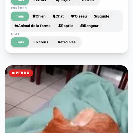
ESPÈCES
Tous
🐕
Chien
🐈
Chat
🐦
Oiseau
🐎
Equidé
🐄
Animal de la ferme
🦎
Reptile
🐹
Rongeur
ÉTAT
Tous
En cours
Retrouvés
PERDU