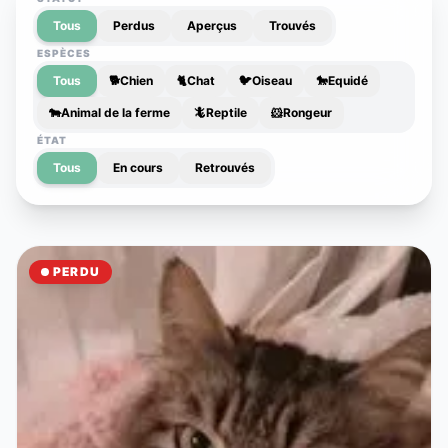
Tous
Perdus
Aperçus
Trouvés
ESPÈCES
Tous
🐕
Chien
🐈
Chat
🐦
Oiseau
🐎
Equidé
🐄
Animal de la ferme
🦎
Reptile
🐹
Rongeur
ÉTAT
Tous
En cours
Retrouvés
PERDU