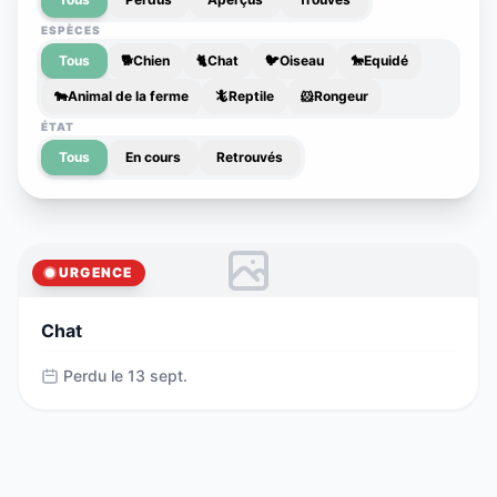
ESPÈCES
Tous
🐕
Chien
🐈
Chat
🐦
Oiseau
🐎
Equidé
🐄
Animal de la ferme
🦎
Reptile
🐹
Rongeur
ÉTAT
Tous
En cours
Retrouvés
URGENCE
Chat
Perdu le 13 sept.