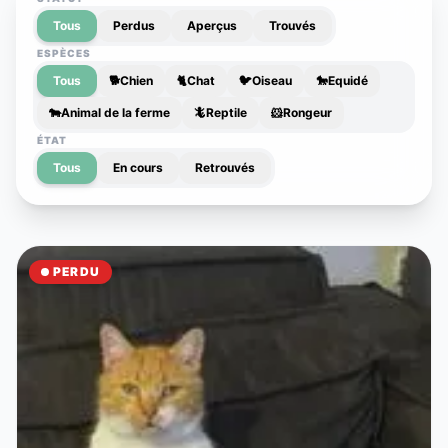
Tous
Perdus
Aperçus
Trouvés
ESPÈCES
Tous
🐕
Chien
🐈
Chat
🐦
Oiseau
🐎
Equidé
🐄
Animal de la ferme
🦎
Reptile
🐹
Rongeur
ÉTAT
Tous
En cours
Retrouvés
PERDU