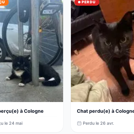
ÇU
PERDU
perçu(e) à Cologne
Chat perdu(e) à Cologn
u le 24 mai
Perdu le 26 avr.