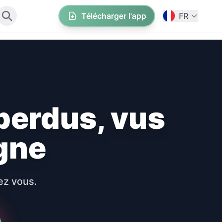
Télécharger l'app
FR
perdus, vus
gne
ez vous.