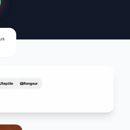
dus

Reptile
🐹
Rongeur