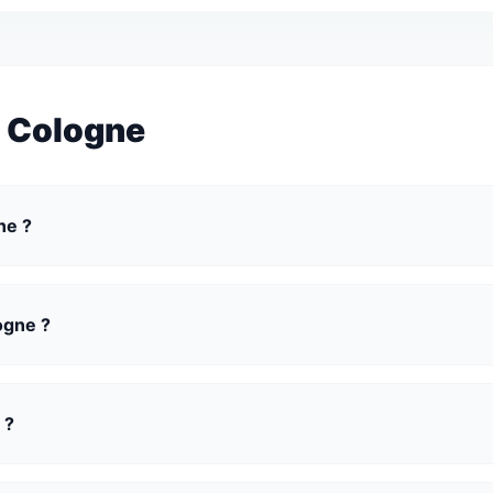
à Cologne
ne ?
logne ?
 ?