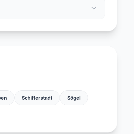
sen
Schifferstadt
Sögel