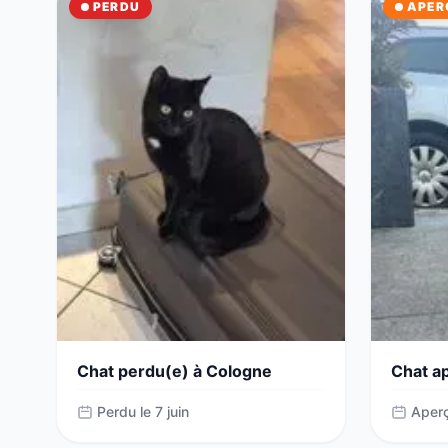
PERDU
APER
Chat perdu(e) à Cologne
Chat a
Perdu le 7 juin
Aperç