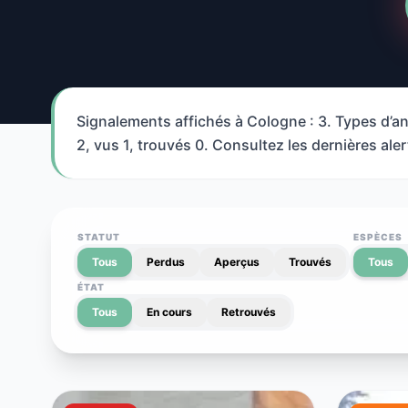
Signalements affichés à Cologne : 3. Types d’an
2, vus 1, trouvés 0. Consultez les dernières ale
STATUT
ESPÈCES
Tous
Perdus
Aperçus
Trouvés
Tous
ÉTAT
Tous
En cours
Retrouvés