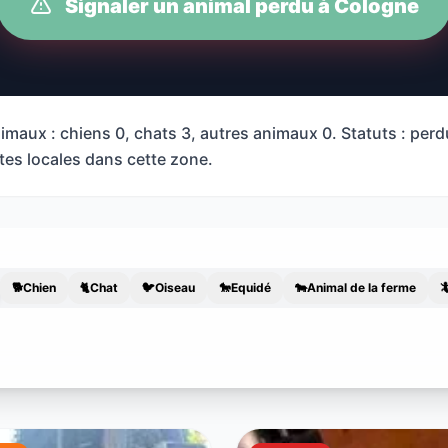
Signaler un animal perdu à Cologne
imaux : chiens 0, chats 3, autres animaux 0. Statuts : per
rtes locales dans cette zone.
🐕
Chien
🐈
Chat
🐦
Oiseau
🐎
Equidé
🐄
Animal de la ferme
