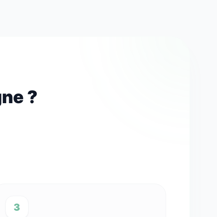
gne ?
3