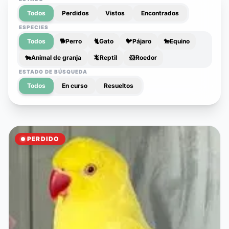
Todos
Perdidos
Vistos
Encontrados
ESPECIES
Todos
🐕
Perro
🐈
Gato
🐦
Pájaro
🐎
Equino
🐄
Animal de granja
🦎
Reptil
🐹
Roedor
ESTADO DE BÚSQUEDA
Todos
En curso
Resueltos
PERDIDO