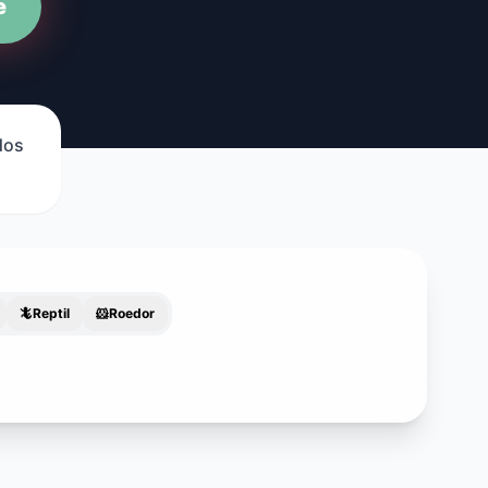
e
dos
🦎
Reptil
🐹
Roedor