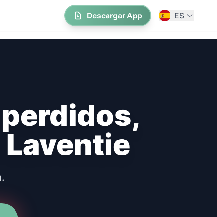
Descargar App
ES
 perdidos,
 Laventie
.