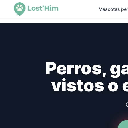
Mascotas per
Perros, g
vistos o