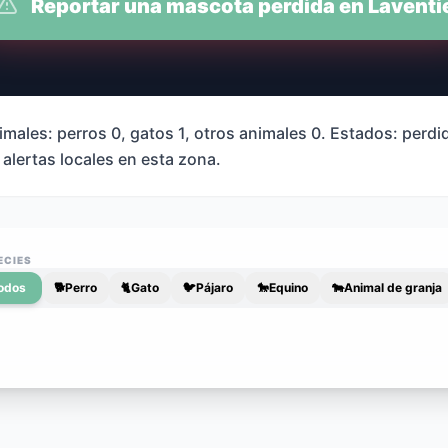
Reportar una mascota perdida en Laventi
males: perros 0, gatos 1, otros animales 0. Estados: perdi
 alertas locales en esta zona.
ECIES
odos
🐕
Perro
🐈
Gato
🐦
Pájaro
🐎
Equino
🐄
Animal de granja