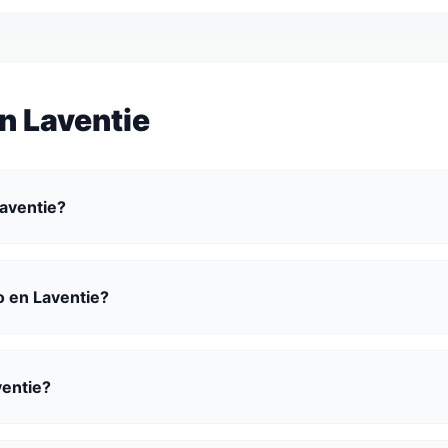
n Laventie
Laventie?
o en Laventie?
ventie?