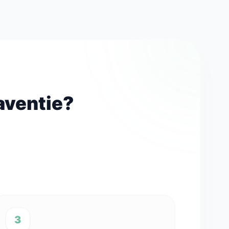
aventie?
3