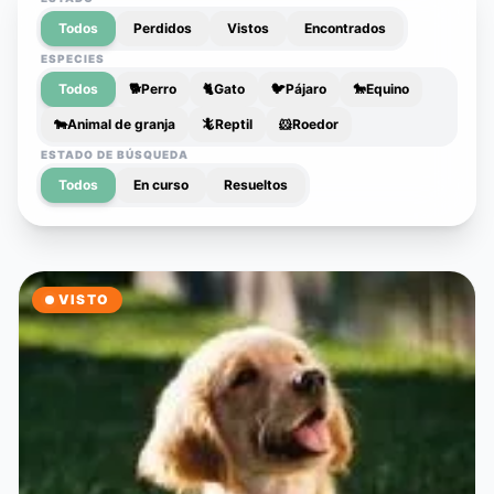
Todos
Perdidos
Vistos
Encontrados
ESPECIES
Todos
🐕
Perro
🐈
Gato
🐦
Pájaro
🐎
Equino
🐄
Animal de granja
🦎
Reptil
🐹
Roedor
ESTADO DE BÚSQUEDA
Todos
En curso
Resueltos
VISTO