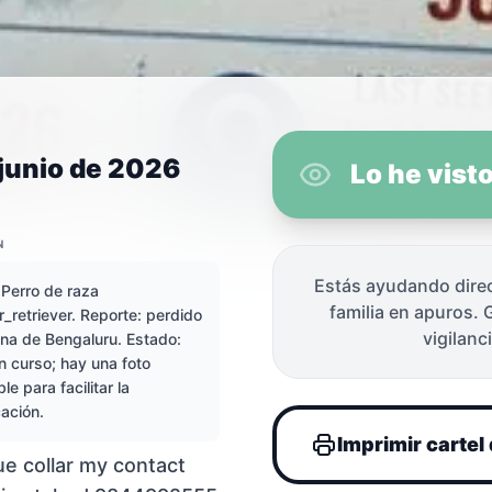
 junio de 2026
Lo he visto
N
Estás ayudando dire
 Perro de raza
familia en apuros. 
r_retriever. Reporte: perdido
ido(a) en Be
vigilanci
ona de Bengaluru. Estado:
en curso; hay una foto
le para facilitar la
cación.
Imprimir carte
lue collar my contact