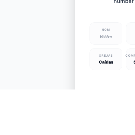
number 
NOM
Hidden
OREJAS
COM
Caídas
Ver todas las masc