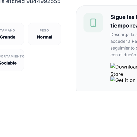
is etched 9844992555
Sigue las
tiempo re
TAMAÑO
PESO
Descarga la 
Grande
Normal
acceder a Pe
seguimiento 
con el dueño
PORTAMIENTO
Sociable
otas perdidas y