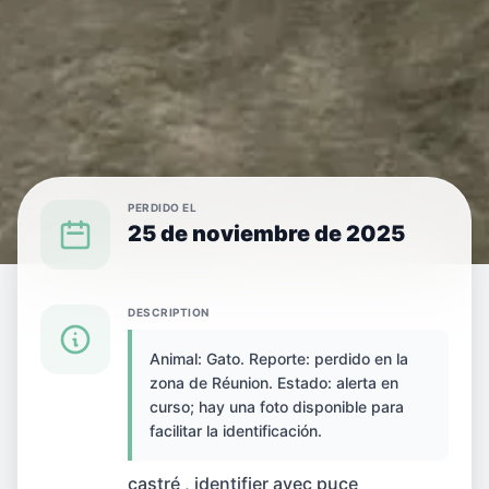
PERDIDO EL
25 de noviembre de 2025
{SPECIES} PERDIDO(A) EN {CITY}
DESCRIPTION
Animal: Gato. Reporte: perdido en la
Gato perdido(a) en
zona de Réunion. Estado: alerta en
curso; hay una foto disponible para
Réunion, Francia
facilitar la identificación.
castré , identifier avec puce