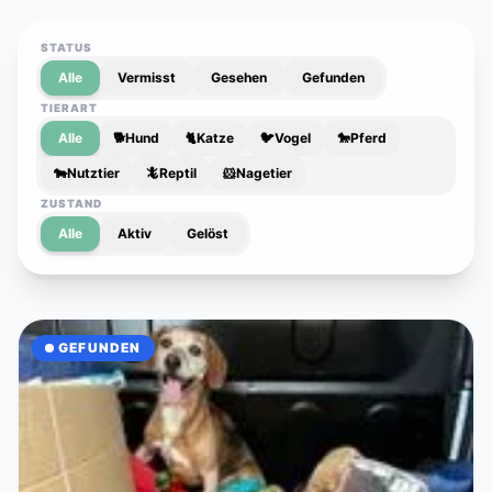
STATUS
Alle
Vermisst
Gesehen
Gefunden
TIERART
Alle
🐕
Hund
🐈
Katze
🐦
Vogel
🐎
Pferd
🐄
Nutztier
🦎
Reptil
🐹
Nagetier
ZUSTAND
Alle
Aktiv
Gelöst
GEFUNDEN