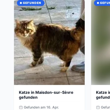
GEFUNDEN
GEFU
Katze in Maisdon-sur-Sèvre
Katze 
gefunden
gefund
SENSIBLE
Gefunden am 16. Apr.
Gefun
Bild an