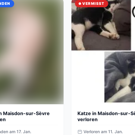
NDEN
VERMISST
in Maisdon-sur-Sèvre
Katze in Maisdon-sur-S
en
verloren
R INHALT
den am 17. Jan.
Verloren am 11. Jan.
zeigen