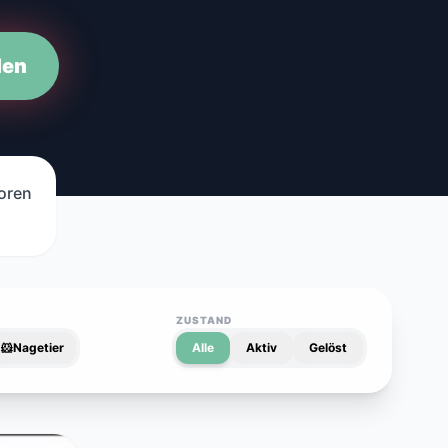
den
loren
ZUSTAND
🐹
Nagetier
Alle
Aktiv
Gelöst