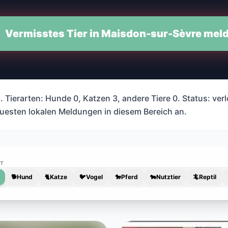
Vermisstes Tier in Maisdon-sur-Sèvre mel
Tierarten: Hunde 0, Katzen 3, andere Tiere 0. Status: ver
euesten lokalen Meldungen in diesem Bereich an.
RT
🐕
Hund
🐈
Katze
🐦
Vogel
🐎
Pferd
🐄
Nutztier
🦎
Reptil