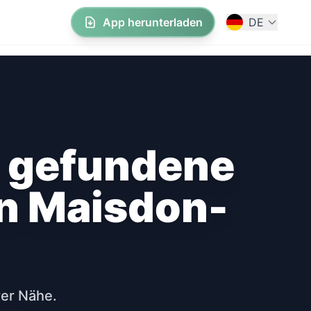
App herunterladen
DE
r gefundene
in Maisdon-
rer Nähe.