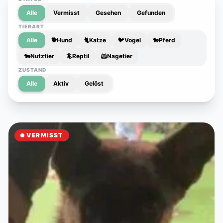
Alle
Vermisst
Gesehen
Gefunden
TIERART
Alle
🐕
Hund
🐈
Katze
🐦
Vogel
🐎
Pferd
🐄
Nutztier
🦎
Reptil
🐹
Nagetier
ZUSTAND
Alle
Aktiv
Gelöst
VERMISST