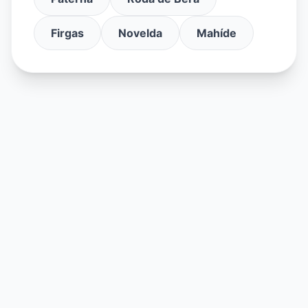
Firgas
Novelda
Mahíde