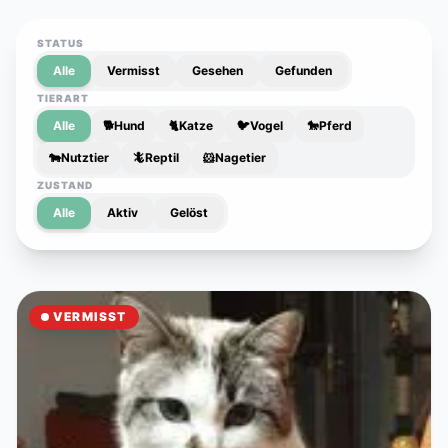
STATUS
Alle
Vermisst
Gesehen
Gefunden
TIERART
Alle
🐕
Hund
🐈
Katze
🐦
Vogel
🐎
Pferd
🐄
Nutztier
🦎
Reptil
🐹
Nagetier
ZUSTAND
Alle
Aktiv
Gelöst
VERMISST