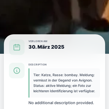
VERLOREN AM
30. März 2025
{SPECIES} IN {CITY} VERLOREN
DESCRIPTION
Tier: Katze, Rasse: bombay. Meldung:
Katze in Avignon,
vermisst in der Gegend von Avignon.
Status: aktive Meldung; ein Foto zur
Frankreich verloren
leichteren Identifizierung ist verfügbar.
No additional description provided.