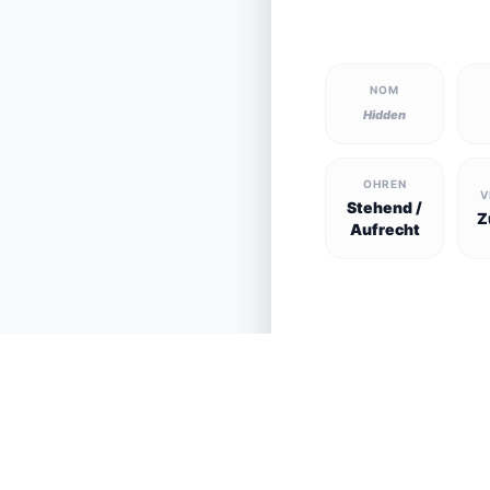
NOM
Hidden
OHREN
V
Stehend /
Z
Aufrecht