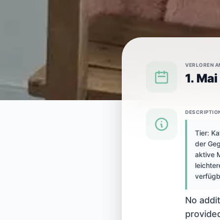
VERLOREN A
1. Ma
DESCRIPTIO
{SPECIES} IN {CITY} VERLOREN
Tier: K
der Geg
Katze in Pa
aktive 
leichter
verfügb
verloren
No addit
provide