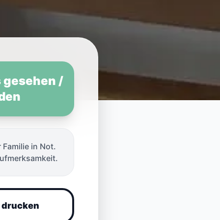
s gesehen /
den
r Familie in Not.
ch
Aufmerksamkeit.
 drucken