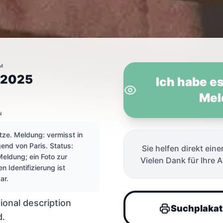
M
i 2025
Ich habe e
Mel
N
atze. Meldung: vermisst in
end von Paris. Status:
Sie helfen direkt eine
ris, Frankrei
Meldung; ein Foto zur
Vielen Dank für Ihre 
en Identifizierung ist
ar.
ional description
Suchplakat
d.