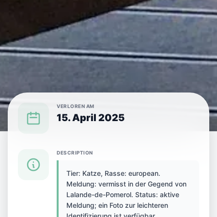
VERLOREN AM
15. April 2025
{SPECIES} IN {CITY} VERLOREN
DESCRIPTION
Tier: Katze, Rasse: european.
Katze in Lalande-de-
Meldung: vermisst in der Gegend von
Lalande-de-Pomerol. Status: aktive
Pomerol, Frankreich
Meldung; ein Foto zur leichteren
Identifizierung ist verfügbar.