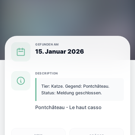
GEFUNDEN AM
15. Januar 2026
{SPECIES} IN {CITY} GEFUNDEN
DESCRIPTION
Tier: Katze. Gegend: Pontchâteau.
Katze in Pontchâteau,
Status: Meldung geschlossen.
Frankreich gefunden
Pontchâteau - Le haut casso