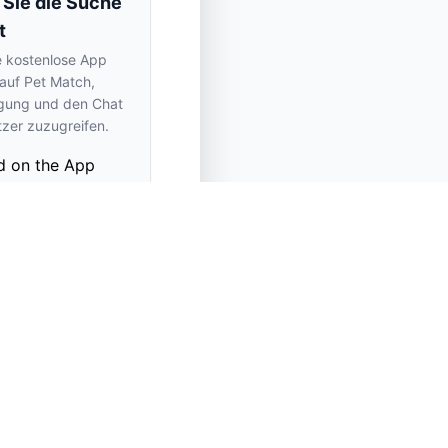
 Sie die Suche
t
e kostenlose App
 auf Pet Match,
gung und den Chat
tzer zuzugreifen.