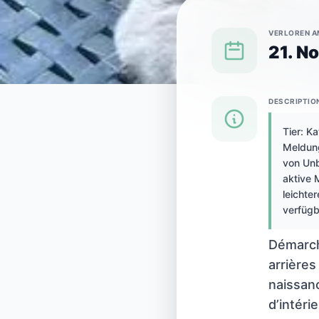
VERLOREN A
21. N
DESCRIPTIO
{SPECIES} IN {CITY} VERLOREN
Tier: Ka
Meldung
Katze in U
von Unb
aktive 
leichter
verfügb
verloren
Démarch
arrière
naissanc
d’intéri