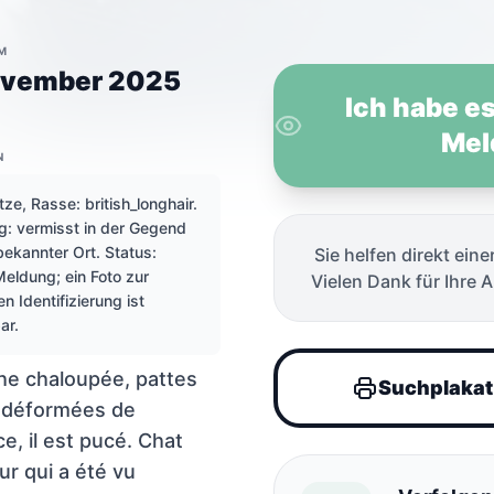
M
ovember 2025
Ich habe e
Mel
N
tze, Rasse: british_longhair.
: vermisst in der Gegend
nbekannter O
ekannter Ort. Status:
Sie helfen direkt eine
Meldung; ein Foto zur
Vielen Dank für Ihre 
en Identifizierung ist
ar.
e chaloupée, pattes
Suchplakat
s déformées de
e, il est pucé. Chat
eur qui a été vu