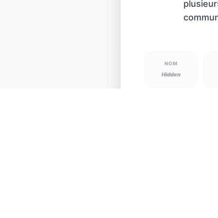
plusieur
commu
NOM
Hidden
OHREN
V
Stehend /
Z
Aufrecht