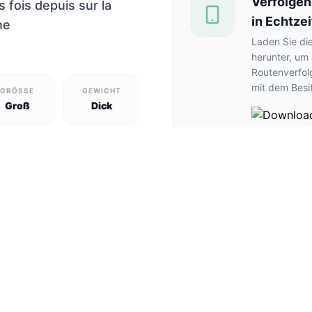
Verfolgen
s fois depuis sur la
in Echtzei
ne
Laden Sie di
herunter, um
Routenverfol
mit dem Besi
GRÖSSE
GEWICHT
Groß
Dick
ERHALTEN
utraulich