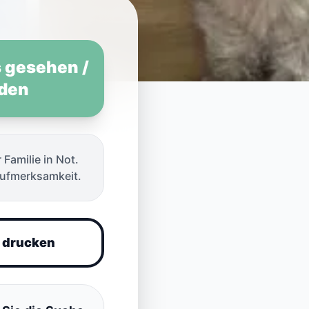
s gesehen /
den
rt
r Familie in Not.
Aufmerksamkeit.
 drucken