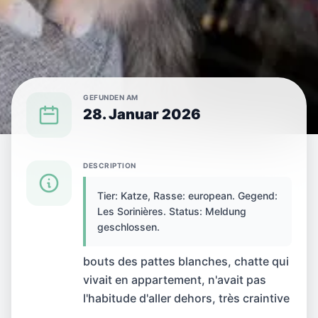
GEFUNDEN AM
28. Januar 2026
GELÖST
DESCRIPTION
Tier: Katze, Rasse: european. Gegend:
GELÖST: Katze in Les
Les Sorinières. Status: Meldung
geschlossen.
Sorinières, Frankreich
bouts des pattes blanches, chatte qui
gefunden
vivait en appartement, n'avait pas
l'habitude d'aller dehors, très craintive