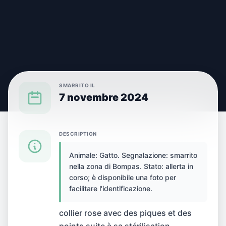
SMARRITO IL
7 novembre 2024
{SPECIES} SMARRITO(A) A {CITY}
DESCRIPTION
Animale: Gatto. Segnalazione: smarrito
Gatto smarrito(a) a
nella zona di Bompas. Stato: allerta in
corso; è disponibile una foto per
Bompas, Francia
facilitare l'identificazione.
collier rose avec des piques et des
points suite à sa stérilisation