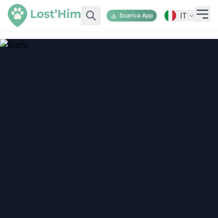
IT
Scarica App