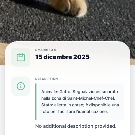
SMARRITO IL
15 dicembre 2025
{SPECIES} SMARRITO(A) A {CITY}
DESCRIPTION
Animale: Gatto. Segnalazione: smarrito
Gatto smarrito(a) a
nella zona di Saint-Michel-Chef-Chef.
Stato: allerta in corso; è disponibile una
Saint-Michel-Chef-
foto per facilitare l'identificazione.
Chef, Francia
No additional description provided.